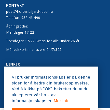
KONTAKT
post@hortenbiljardklubb.no
Telefon: 986 46 490
Åpningstider:
Mandager 17-22
Torsdager 17-22 Gratis for alle under 26 år
Månedskortinnehavere 24/7/365
LENKER
Bli medlem
Vi bruker informasjonskapsler på denne
Kontakt oss
siden for å bedre din brukeropplevelse.
Personvern
Ved å klikke på "OK" bekrefter du at du
aksepterer vår bruk av
informasjonskapsler.
Mer info