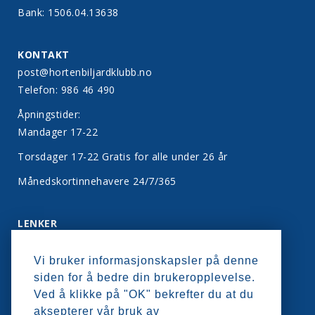
Bank: 1506.04.13638
KONTAKT
post@hortenbiljardklubb.no
Telefon: 986 46 490
Åpningstider:
Mandager 17-22
Torsdager 17-22 Gratis for alle under 26 år
Månedskortinnehavere 24/7/365
LENKER
Bli medlem
Vi bruker informasjonskapsler på denne
Kontakt oss
siden for å bedre din brukeropplevelse.
Personvern
Ved å klikke på "OK" bekrefter du at du
aksepterer vår bruk av