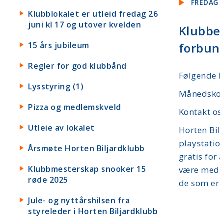
FREDAG 
Klubblokalet er utleid fredag 26
juni kl 17 og utover kvelden
Klubbe
15 års jubileum
forbun
Regler for god klubbånd
Følgende 
Lysstyring (1)
Månedskort
Pizza og medlemskveld
Kontakt os
Utleie av lokalet
Horten Bil
playstatio
Årsmøte Horten Biljardklubb
gratis for
Klubbmesterskap snooker 15
være medl
røde 2025
de som er 
Jule- og nyttårshilsen fra
styreleder i Horten Biljardklubb