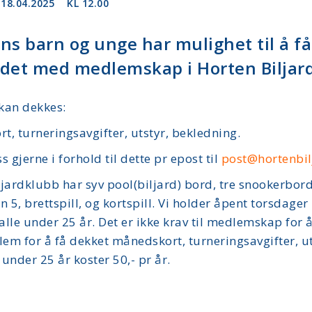
18.04.2025
KL 12.00
ns barn og unge har mulighet til å f
det med medlemskap i Horten Biljar
kan dekkes:
, turneringsavgifter, utstyr, bekledning.
s gjerne i forhold til dette pr epost til
post@hortenbil
jardklubb har syv pool(biljard) bord, tre snookerbord,
n 5, brettspill, og kortspill. Vi holder åpent torsdager 
 alle under 25 år. Det er ikke krav til medlemskap fo
em for å få dekket månedskort, turneringsavgifter, u
under 25 år koster 50,- pr år.