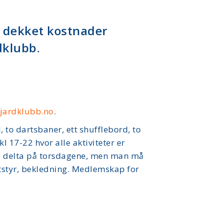
å dekket kostnader
dklubb.
jardklubb.no
.
 to dartsbaner, ett shufflebord, to
kl 17-22 hvor alle aktiviteter er
r å delta på torsdagene, men man må
tstyr, bekledning. Medlemskap for