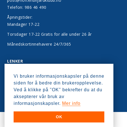
post@hortenbiljardklubb.no
Telefon: 986 46 490
Åpningstider:
Mandager 17-22
Torsdager 17-22 Gratis for alle under 26 år
Månedskortinnehavere 24/7/365
LENKER
Bli medlem
Vi bruker informasjonskapsler på denne
Kontakt oss
siden for å bedre din brukeropplevelse.
Personvern
Ved å klikke på "OK" bekrefter du at du
aksepterer vår bruk av
informasjonskapsler.
Mer info
OK
HORTEN BILJARDKLUBB © 2024